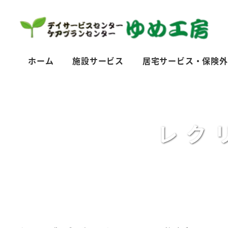
メ
イ
ン
コ
ホーム
施設サービス
居宅サービス・保険外
ン
テ
ン
ツ
レク
へ
移
動